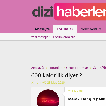
Anasayfa
Forumlar
Neler yeni
Yeni mesajlar
Forumlarda ara
Anasayfa
Forumlar
Genel Forumlar
Varlık Y
600 kalorilik diyet ?
K
B
Irem
23 May 2026
o
a
n
ş
23 May 2026
u
l
Meraklı bir giriş: 600
y
a
u
n