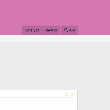
Giriş yap
Kayıt ol
Ara
#1