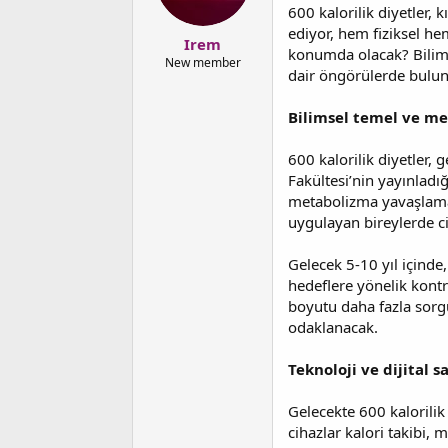
b
g
600 kalorilik diyetler, 
a
ı
ediyor, hem fiziksel he
Irem
ş
ç
konumda olacak? Bilimse
l
t
New member
dair öngörülerde bulu
a
a
t
r
a
i
Bilimsel temel ve me
n
h
i
600 kalorilik diyetler, 
Fakültesi’nin yayınladığ
metabolizma yavaşlaması
uygulayan bireylerde ci
Gelecek 5-10 yıl içinde,
hedeflere yönelik kontro
boyutu daha fazla sorgul
odaklanacak.
Teknoloji ve dijital s
Gelecekte 600 kalorilik
cihazlar kalori takibi,