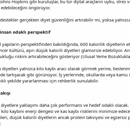
 Johns Hopkins gibi kuruluşlar, bu tür dijital araçların uyku, stres
e edebileceğini öngörüyor.
 destekler gerçekten diyet güvenliğini artırabilir mi, yoksa yalnız
insan odaklı perspektif
 yapıların perspektifinden bakıldığında, 600 kalorilik diyetlerin e
er kültürü, aşırı düşük kalorili diyetleri glamorize edebiliyor. An
kluğu riskini artırabileceğini gösteriyor (Ulusal Yeme Bozuklukla
diyetleri yalnızca kilo kaybı aracı olarak görmek yerine, beslenme 
de tartışacak gibi görünüyor. İş yerlerinde, okullarda veya kamu 
lıklı şekilde yararlanması için rehberlik sunulabilir.
akışı
ik diyetlere yaklaşımı daha çok performans ve hedef odaklı olaca
zlı kilo kaybını enerji dengesi ve kas kaybı risklerini minimize ede
rileri, düşük kalorili diyetlerin ancak protein takviyesi ve egzers
.