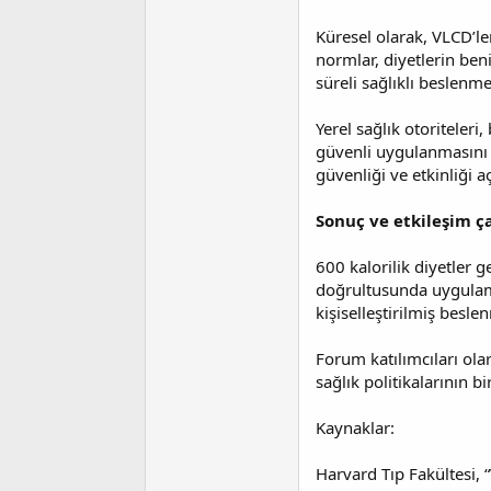
Küresel olarak, VLCD’le
normlar, diyetlerin ben
süreli sağlıklı beslenm
Yerel sağlık otoriteler
güvenli uygulanmasını s
güvenliği ve etkinliği a
Sonuç ve etkileşim ça
600 kalorilik diyetler 
doğrultusunda uygulama 
kişiselleştirilmiş besl
Forum katılımcıları ola
sağlık politikalarının 
Kaynaklar:
Harvard Tıp Fakültesi, 