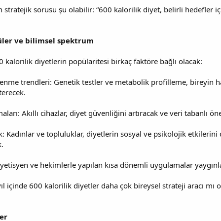
tratejik sorusu şu olabilir: “600 kalorilik diyet, belirli hedefler 
ler ve bilimsel spektrum
kalorilik diyetlerin popülaritesi birkaç faktöre bağlı olacak:
slenme trendleri: Genetik testler ve metabolik profilleme, bireyin h
terecek.
aları: Akıllı cihazlar, diyet güvenliğini artıracak ve veri tabanlı ön
: Kadınlar ve topluluklar, diyetlerin sosyal ve psikolojik etkilerini
k.
yetisyen ve hekimlerle yapılan kısa dönemli uygulamalar yaygınla
 içinde 600 kalorilik diyetler daha çok bireysel strateji aracı mı o
ler