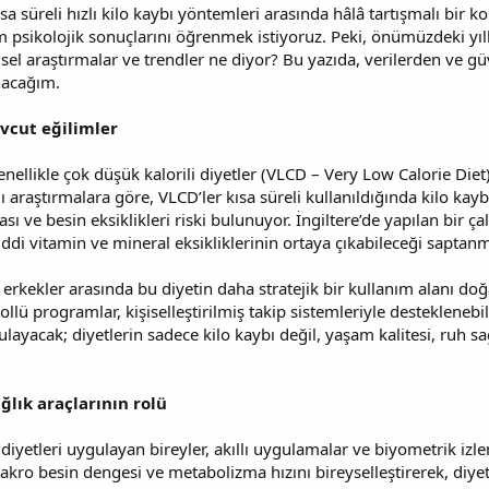
kısa süreli hızlı kilo kaybı yöntemleri arasında hâlâ tartışmalı bir
m psikolojik sonuçlarını öğrenmek istiyoruz. Peki, önümüzdeki yılla
l araştırmalar ve trendler ne diyor? Bu yazıda, verilerden ve gü
nacağım.
vcut eğilimler
genellikle çok düşük kalorili diyetler (VLCD – Very Low Calorie Diet
ı araştırmalara göre, VLCD’ler kısa süreli kullanıldığında kilo kay
 ve besin eksiklikleri riski bulunuyor. İngiltere’de yapılan bir ça
ddi vitamin ve mineral eksikliklerinin ortaya çıkabileceği saptanm
 erkekler arasında bu diyetin daha stratejik bir kullanım alanı doğ
llü programlar, kişiselleştirilmiş takip sistemleriyle desteklenebil
ayacak; diyetlerin sadece kilo kaybı değil, yaşam kalitesi, ruh sağ
ağlık araçlarının rolü
 diyetleri uygulayan bireyler, akıllı uygulamalar ve biyometrik izl
 makro besin dengesi ve metabolizma hızını bireyselleştirerek, diy