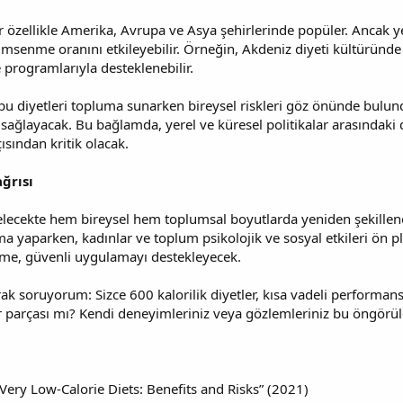
r özellikle Amerika, Avrupa ve Asya şehirlerinde popüler. Ancak ye
imsenme oranını etkileyebilir. Örneğin, Akdeniz diyeti kültüründe d
e programlarıyla desteklenebilir.
i, bu diyetleri topluma sunarken bireysel riskleri göz önünde bulun
ağlayacak. Bu bağlamda, yerel ve küresel politikalar arasındaki d
çısından kritik olacak.
ğrısı
gelecekte hem bireysel hem toplumsal boyutlarda yeniden şekillene
yaparken, kadınlar ve toplum psikolojik ve sosyal etkileri ön pla
enme, güvenli uygulamayı destekleyecek.
rak soruyorum: Sizce 600 kalorilik diyetler, kısa vadeli performans
bir parçası mı? Kendi deneyimleriniz veya gözlemleriniz bu öngörü
“Very Low-Calorie Diets: Benefits and Risks” (2021)