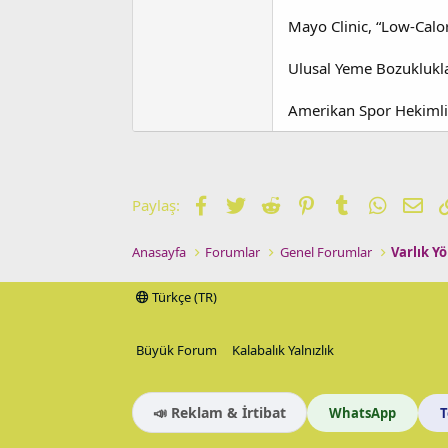
Mayo Clinic, “Low-Calor
Ulusal Yeme Bozuklukla
Amerikan Spor Hekimliğ
Facebook
Twitter
Reddit
Pinterest
Tumblr
WhatsA
E-p
Paylaş:
Anasayfa
Forumlar
Genel Forumlar
Varlık Y
Türkçe (TR)
Büyük Forum
Kalabalık Yalnızlık
📣 Reklam & İrtibat
WhatsApp