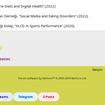
ie Diets and Digital Health” (2022)
rı Derneği, “Social Media and Eating Disorders” (2022)
i Koleji, “VLCD in Sports Performance” (2020)
pp
osta
Link
önetimi
İletişim
Forum software by XenForo™
© 2010-2019 XenForo Ltd.
Teams
Telegram
E-Posta