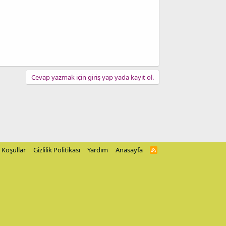
Cevap yazmak için giriş yap yada kayıt ol.
Koşullar
Gizlilik Politikası
Yardım
Anasayfa
R
S
S