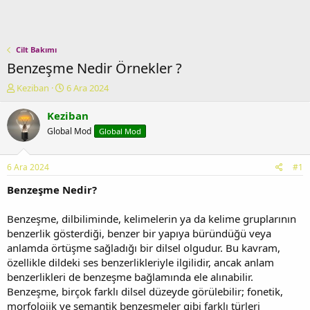
Cilt Bakımı
Benzeşme Nedir Örnekler ?
K
B
Keziban
6 Ara 2024
o
a
n
ş
Keziban
u
l
Global Mod
Global Mod
y
a
u
n
b
g
6 Ara 2024
#1
a
ı
ş
ç
Benzeşme Nedir?
l
t
a
a
Benzeşme, dilbiliminde, kelimelerin ya da kelime gruplarının
t
r
benzerlik gösterdiği, benzer bir yapıya büründüğü veya
a
i
anlamda örtüşme sağladığı bir dilsel olgudur. Bu kavram,
n
h
özellikle dildeki ses benzerlikleriyle ilgilidir, ancak anlam
i
benzerlikleri de benzeşme bağlamında ele alınabilir.
Benzeşme, birçok farklı dilsel düzeyde görülebilir; fonetik,
morfolojik ve semantik benzeşmeler gibi farklı türleri