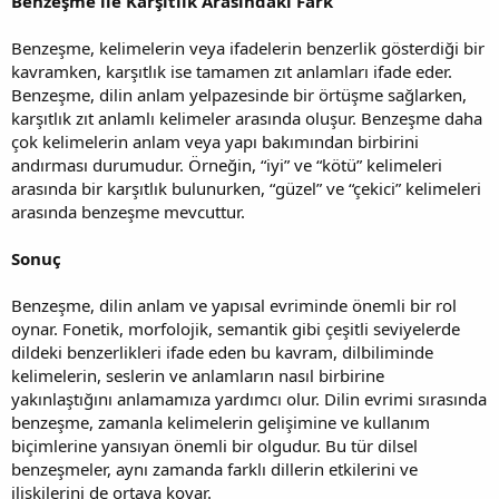
Benzeşme ile Karşıtlık Arasındaki Fark
Benzeşme, kelimelerin veya ifadelerin benzerlik gösterdiği bir
kavramken, karşıtlık ise tamamen zıt anlamları ifade eder.
Benzeşme, dilin anlam yelpazesinde bir örtüşme sağlarken,
karşıtlık zıt anlamlı kelimeler arasında oluşur. Benzeşme daha
çok kelimelerin anlam veya yapı bakımından birbirini
andırması durumudur. Örneğin, “iyi” ve “kötü” kelimeleri
arasında bir karşıtlık bulunurken, “güzel” ve “çekici” kelimeleri
arasında benzeşme mevcuttur.
Sonuç
Benzeşme, dilin anlam ve yapısal evriminde önemli bir rol
oynar. Fonetik, morfolojik, semantik gibi çeşitli seviyelerde
dildeki benzerlikleri ifade eden bu kavram, dilbiliminde
kelimelerin, seslerin ve anlamların nasıl birbirine
yakınlaştığını anlamamıza yardımcı olur. Dilin evrimi sırasında
benzeşme, zamanla kelimelerin gelişimine ve kullanım
biçimlerine yansıyan önemli bir olgudur. Bu tür dilsel
benzeşmeler, aynı zamanda farklı dillerin etkilerini ve
ilişkilerini de ortaya koyar.