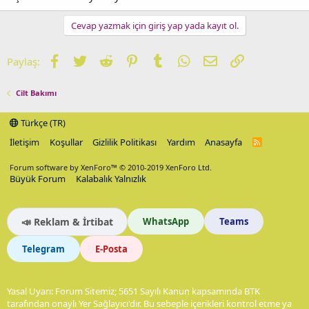
Cevap yazmak için giriş yap yada kayıt ol.
Facebook
Twitter
Reddit
Pinterest
Tumblr
WhatsApp
E-posta
Link
Paylaş:
Cilt Bakımı
Türkçe (TR)
İletişim
Koşullar
Gizlilik Politikası
Yardım
Anasayfa
R
S
S
Forum software by XenForo™
© 2010-2019 XenForo Ltd.
Büyük Forum
Kalabalık Yalnızlık
📣 Reklam & İrtibat
WhatsApp
Teams
Telegram
E-Posta
Yasal Uyarı: Forum Sitemiz; 5651 Sayılı Kanun kapsamında BTK
tarafından onaylı Yer Sağlayıcı'dır. Bu sebeple içerikleri kontrol etme ya