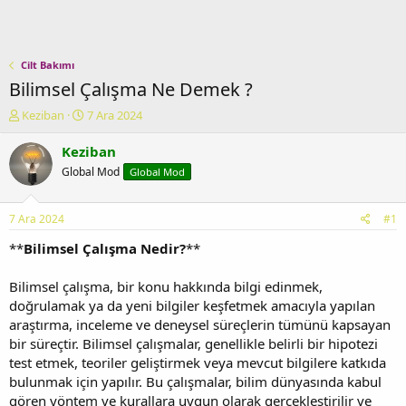
Cilt Bakımı
Bilimsel Çalışma Ne Demek ?
K
B
Keziban
7 Ara 2024
o
a
n
ş
Keziban
u
l
Global Mod
Global Mod
y
a
u
n
b
g
7 Ara 2024
#1
a
ı
ş
ç
**
Bilimsel Çalışma Nedir?
**
l
t
a
a
Bilimsel çalışma, bir konu hakkında bilgi edinmek,
t
r
doğrulamak ya da yeni bilgiler keşfetmek amacıyla yapılan
a
i
araştırma, inceleme ve deneysel süreçlerin tümünü kapsayan
n
h
bir süreçtir. Bilimsel çalışmalar, genellikle belirli bir hipotezi
i
test etmek, teoriler geliştirmek veya mevcut bilgilere katkıda
bulunmak için yapılır. Bu çalışmalar, bilim dünyasında kabul
gören yöntem ve kurallara uygun olarak gerçekleştirilir ve