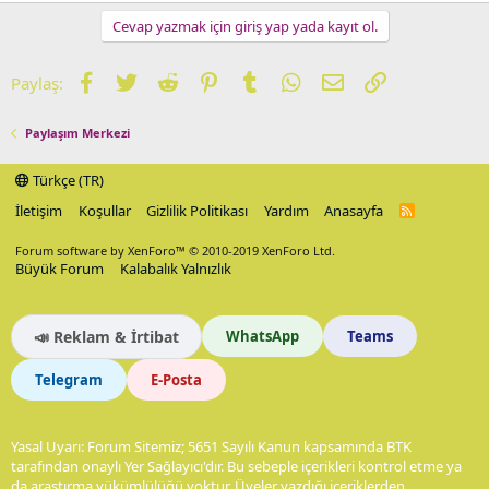
Cevap yazmak için giriş yap yada kayıt ol.
Facebook
Twitter
Reddit
Pinterest
Tumblr
WhatsApp
E-posta
Link
Paylaş:
Paylaşım Merkezi
Türkçe (TR)
İletişim
Koşullar
Gizlilik Politikası
Yardım
Anasayfa
R
S
S
Forum software by XenForo™
© 2010-2019 XenForo Ltd.
Büyük Forum
Kalabalık Yalnızlık
📣 Reklam & İrtibat
WhatsApp
Teams
Telegram
E-Posta
Yasal Uyarı: Forum Sitemiz; 5651 Sayılı Kanun kapsamında BTK
tarafından onaylı Yer Sağlayıcı'dır. Bu sebeple içerikleri kontrol etme ya
da araştırma yükümlülüğü yoktur. Üyeler yazdığı içeriklerden