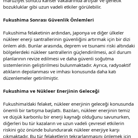
maruziyet sonucu kanser vakalarında artışlar ve genetik
bozukluklar gibi uzun vadeli etkiler görülebilir.
Fukushima Sonrası Güvenlik Önlemleri
Fukushima felaketinin ardından, Japonya ve diğer ülkeler
nükleer enerji santrallerinin güvenliğini artırmak için bir dizi
önlem aldı. Bunlar arasında, deprem ve tsunami riski altındaki
bölgelerdeki nükleer santrallerin güçlendirilmesi, acil durum
planlarının revize edilmesi ve daha güvenli soğutma
sistemlerinin geliştirilmesi bulunmaktadır. Ayrıca, radyoaktif
atıkların depolanması ve imhası konusunda daha katı
düzenlemeler getirilmiştir.
Fukushima ve Nükleer Enerjinin Geleceği
Fukushima'daki felaket, nükleer enerjinin geleceği konusunda
önemli bir tartışma başlattı. Bazıları, nükleer enerjinin temiz
ve düşük karbonlu bir enerji kaynağı olduğunu savunurken,
diğerleri bu tür kazaların ve uzun vadeli çevresel etkilerin
riskini göz önünde bulundurarak nükleer enerjiye karşı
çıkmaktadır. Bu tür felaketlerin tekrarlanmasını önlemek için