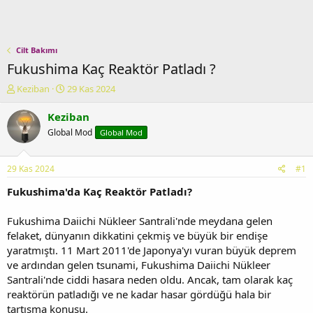
Cilt Bakımı
Fukushima Kaç Reaktör Patladı ?
K
B
Keziban
29 Kas 2024
o
a
n
ş
Keziban
u
l
Global Mod
Global Mod
y
a
u
n
b
g
29 Kas 2024
#1
a
ı
ş
ç
Fukushima'da Kaç Reaktör Patladı?
l
t
a
a
Fukushima Daiichi Nükleer Santrali'nde meydana gelen
t
r
felaket, dünyanın dikkatini çekmiş ve büyük bir endişe
a
i
yaratmıştı. 11 Mart 2011'de Japonya'yı vuran büyük deprem
n
h
ve ardından gelen tsunami, Fukushima Daiichi Nükleer
i
Santrali'nde ciddi hasara neden oldu. Ancak, tam olarak kaç
reaktörün patladığı ve ne kadar hasar gördüğü hala bir
tartışma konusu.