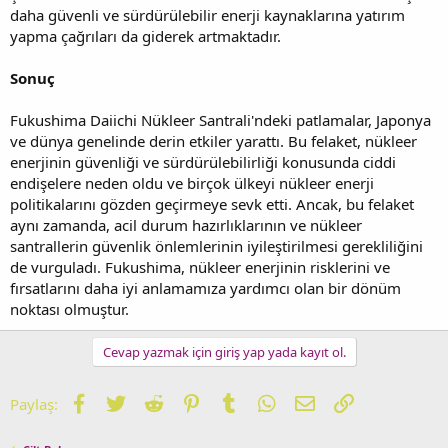
daha güvenli ve sürdürülebilir enerji kaynaklarına yatırım
yapma çağrıları da giderek artmaktadır.
Sonuç
Fukushima Daiichi Nükleer Santrali'ndeki patlamalar, Japonya
ve dünya genelinde derin etkiler yarattı. Bu felaket, nükleer
enerjinin güvenliği ve sürdürülebilirliği konusunda ciddi
endişelere neden oldu ve birçok ülkeyi nükleer enerji
politikalarını gözden geçirmeye sevk etti. Ancak, bu felaket
aynı zamanda, acil durum hazırlıklarının ve nükleer
santrallerin güvenlik önlemlerinin iyileştirilmesi gerekliliğini
de vurguladı. Fukushima, nükleer enerjinin risklerini ve
fırsatlarını daha iyi anlamamıza yardımcı olan bir dönüm
noktası olmuştur.
Cevap yazmak için giriş yap yada kayıt ol.
Facebook
Twitter
Reddit
Pinterest
Tumblr
WhatsApp
E-posta
Link
Paylaş: