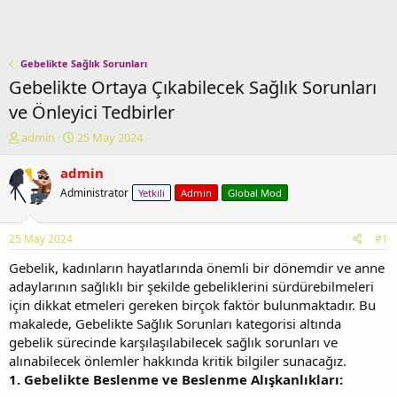
Gebelikte Sağlık Sorunları
Gebelikte Ortaya Çıkabilecek Sağlık Sorunları
ve Önleyici Tedbirler
K
B
admin
25 May 2024
o
a
n
ş
admin
u
l
Administrator
Yetkili
Admin
Global Mod
y
a
u
n
b
g
25 May 2024
#1
a
ı
ş
ç
Gebelik, kadınların hayatlarında önemli bir dönemdir ve anne
l
t
adaylarının sağlıklı bir şekilde gebeliklerini sürdürebilmeleri
a
a
için dikkat etmeleri gereken birçok faktör bulunmaktadır. Bu
t
r
makalede, Gebelikte Sağlık Sorunları kategorisi altında
a
i
gebelik sürecinde karşılaşılabilecek sağlık sorunları ve
n
h
alınabilecek önlemler hakkında kritik bilgiler sunacağız.
i
1. Gebelikte Beslenme ve Beslenme Alışkanlıkları: