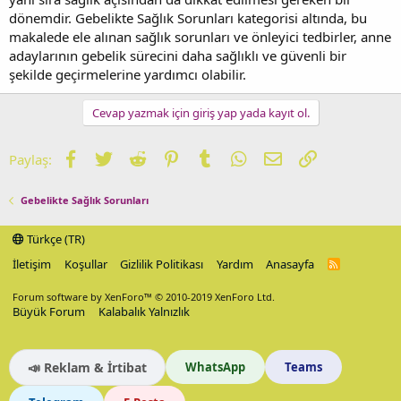
dönemdir. Gebelikte Sağlık Sorunları kategorisi altında, bu
makalede ele alınan sağlık sorunları ve önleyici tedbirler, anne
adaylarının gebelik sürecini daha sağlıklı ve güvenli bir
şekilde geçirmelerine yardımcı olabilir.
Cevap yazmak için giriş yap yada kayıt ol.
Facebook
Twitter
Reddit
Pinterest
Tumblr
WhatsApp
E-posta
Link
Paylaş:
Gebelikte Sağlık Sorunları
Türkçe (TR)
İletişim
Koşullar
Gizlilik Politikası
Yardım
Anasayfa
R
S
S
Forum software by XenForo™
© 2010-2019 XenForo Ltd.
Büyük Forum
Kalabalık Yalnızlık
📣 Reklam & İrtibat
WhatsApp
Teams