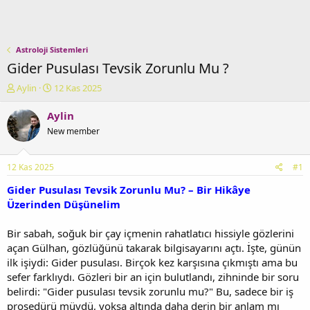
Astroloji Sistemleri
Gider Pusulası Tevsik Zorunlu Mu ?
K
B
Aylin
12 Kas 2025
o
a
n
ş
Aylin
u
l
New member
y
a
u
n
b
g
12 Kas 2025
#1
a
ı
ş
ç
Gider Pusulası Tevsik Zorunlu Mu? – Bir Hikâye
l
t
Üzerinden Düşünelim
a
a
t
r
Bir sabah, soğuk bir çay içmenin rahatlatıcı hissiyle gözlerini
a
i
açan Gülhan, gözlüğünü takarak bilgisayarını açtı. İşte, günün
n
h
ilk işiydi: Gider pusulası. Birçok kez karşısına çıkmıştı ama bu
i
sefer farklıydı. Gözleri bir an için bulutlandı, zihninde bir soru
belirdi: "Gider pusulası tevsik zorunlu mu?" Bu, sadece bir iş
prosedürü müydü, yoksa altında daha derin bir anlam mı