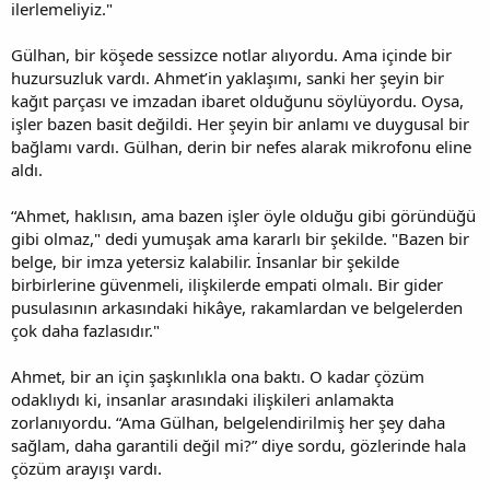
ilerlemeliyiz."
Gülhan, bir köşede sessizce notlar alıyordu. Ama içinde bir
huzursuzluk vardı. Ahmet’in yaklaşımı, sanki her şeyin bir
kağıt parçası ve imzadan ibaret olduğunu söylüyordu. Oysa,
işler bazen basit değildi. Her şeyin bir anlamı ve duygusal bir
bağlamı vardı. Gülhan, derin bir nefes alarak mikrofonu eline
aldı.
“Ahmet, haklısın, ama bazen işler öyle olduğu gibi göründüğü
gibi olmaz," dedi yumuşak ama kararlı bir şekilde. "Bazen bir
belge, bir imza yetersiz kalabilir. İnsanlar bir şekilde
birbirlerine güvenmeli, ilişkilerde empati olmalı. Bir gider
pusulasının arkasındaki hikâye, rakamlardan ve belgelerden
çok daha fazlasıdır."
Ahmet, bir an için şaşkınlıkla ona baktı. O kadar çözüm
odaklıydı ki, insanlar arasındaki ilişkileri anlamakta
zorlanıyordu. “Ama Gülhan, belgelendirilmiş her şey daha
sağlam, daha garantili değil mi?” diye sordu, gözlerinde hala
çözüm arayışı vardı.