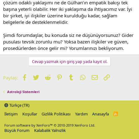
çözüm odaklı yaklaşımı ne de Gülhan’ın empatik bakışı tek
başına yeterli olabilir. Her iki yaklaşıma da ihtiyacımız var. İyi
bir şirket, iyi ilişkiler üzerine kurulduğu kadar, sağlam
belgelerle de desteklenmelidir.
Şimdi forumdaşlar, bu konuda siz ne düşünüyorsunuz? Gider
pusulası tevsik zorunlu mu? Yoksa bazen ilişkiler ve güven,
prosedürlerden önce gelir mi? Yorumlarınızı bekliyorum.
Cevap yazmak için giriş yap yada kayıt ol.
Facebook
Twitter
Reddit
Pinterest
Tumblr
WhatsApp
E-posta
Link
Paylaş:
Astroloji Sistemleri
Türkçe (TR)
İletişim
Koşullar
Gizlilik Politikası
Yardım
Anasayfa
R
S
S
Forum software by XenForo™
© 2010-2019 XenForo Ltd.
Büyük Forum
Kalabalık Yalnızlık