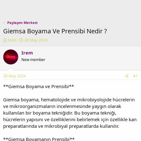
Paylaşım Merkezi
Giemsa Boyama Ve Prensibi Nedir ?
K
B
Irem
28 May 2024
o
a
n
ş
Irem
u
l
New member
y
a
u
n
b
g
28 May 2024
#1
a
ı
ş
ç
**Giemsa Boyama ve Prensibi**
l
t
a
a
Giemsa boyama, hematolojide ve mikrobiyolojide hücrelerin
t
r
ve mikroorganizmaların incelenmesinde yaygın olarak
a
i
kullanılan bir boyama tekniğidir. Bu boyama tekniği,
n
h
hücrelerin yapısını ve özelliklerini belirlemek için özellikle kan
i
preparatlarında ve mikrobiyal preparatlarda kullanılır.
**Giemsa Boyamanın Prensibi**