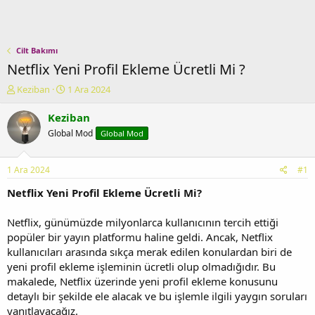
Cilt Bakımı
Netflix Yeni Profil Ekleme Ücretli Mi ?
K
B
Keziban
1 Ara 2024
o
a
n
ş
Keziban
u
l
Global Mod
Global Mod
y
a
u
n
b
g
1 Ara 2024
#1
a
ı
ş
ç
Netflix Yeni Profil Ekleme Ücretli Mi?
l
t
a
a
Netflix, günümüzde milyonlarca kullanıcının tercih ettiği
t
r
popüler bir yayın platformu haline geldi. Ancak, Netflix
a
i
kullanıcıları arasında sıkça merak edilen konulardan biri de
n
h
yeni profil ekleme işleminin ücretli olup olmadığıdır. Bu
i
makalede, Netflix üzerinde yeni profil ekleme konusunu
detaylı bir şekilde ele alacak ve bu işlemle ilgili yaygın soruları
yanıtlayacağız.