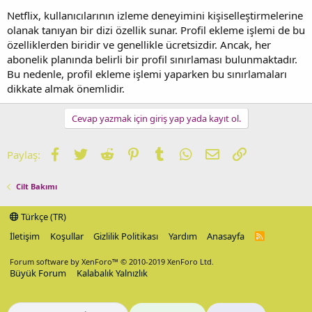
Netflix, kullanıcılarının izleme deneyimini kişiselleştirmelerine
olanak tanıyan bir dizi özellik sunar. Profil ekleme işlemi de bu
özelliklerden biridir ve genellikle ücretsizdir. Ancak, her
abonelik planında belirli bir profil sınırlaması bulunmaktadır.
Bu nedenle, profil ekleme işlemi yaparken bu sınırlamaları
dikkate almak önemlidir.
Cevap yazmak için giriş yap yada kayıt ol.
Facebook
Twitter
Reddit
Pinterest
Tumblr
WhatsApp
E-posta
Link
Paylaş:
Cilt Bakımı
Türkçe (TR)
İletişim
Koşullar
Gizlilik Politikası
Yardım
Anasayfa
R
S
S
Forum software by XenForo™
© 2010-2019 XenForo Ltd.
Büyük Forum
Kalabalık Yalnızlık