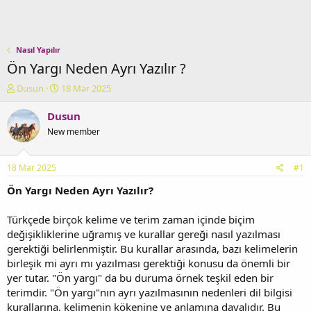
Nasıl Yapılır
Ön Yargı Neden Ayrı Yazılır ?
K
B
Dusun
18 Mar 2025
o
a
n
ş
Dusun
u
l
New member
y
a
u
n
b
g
18 Mar 2025
#1
a
ı
ş
ç
Ön Yargı Neden Ayrı Yazılır?
l
t
a
a
Türkçede birçok kelime ve terim zaman içinde biçim
t
r
değişikliklerine uğramış ve kurallar gereği nasıl yazılması
a
i
gerektiği belirlenmiştir. Bu kurallar arasında, bazı kelimelerin
n
h
birleşik mi ayrı mı yazılması gerektiği konusu da önemli bir
i
yer tutar. "Ön yargı" da bu duruma örnek teşkil eden bir
terimdir. "Ön yargı"nın ayrı yazılmasının nedenleri dil bilgisi
kurallarına, kelimenin kökenine ve anlamına dayalıdır. Bu