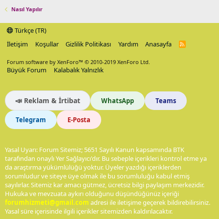
Nasıl Yapılır
Türkçe (TR)
İletişim
Koşullar
Gizlilik Politikası
Yardım
Anasayfa
R
S
S
Forum software by XenForo™
© 2010-2019 XenForo Ltd.
Büyük Forum
Kalabalık Yalnızlık
📣 Reklam & İrtibat
WhatsApp
Teams
Telegram
E-Posta
Yasal Uyarı: Forum Sitemiz; 5651 Sayılı Kanun kapsamında BTK
tarafından onaylı Yer Sağlayıcı'dır. Bu sebeple içerikleri kontrol etme ya
da araştırma yükümlülüğü yoktur. Üyeler yazdığı içeriklerden
sorumludur ve siteye üye olmak ile bu sorumluluğu kabul etmiş
sayılırlar. Sitemiz kar amacı gütmez, ücretsiz bilgi paylaşım merkezidir.
Hukuka ve mevzuata aykırı olduğunu düşündüğünüz içeriği
forumhizmeti@gmail.com
adresi ile iletişime geçerek bildirebilirsiniz.
Yasal süre içerisinde ilgili içerikler sitemizden kaldırılacaktır.