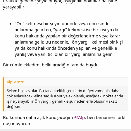
Pratikte genelde şöyle oluyor, aşağıdaki noktalar da işine
yarayabilir
"Ön" kelimesi bir şeyin önünde veya öncesinde
anlamına gelirken, "yargı" kelimesi ise bir kişi ya da
konu hakkında yapılan bir değerlendirme veya karar
anlamına gelir. Bu nedenle, "ön yargı" kelimesi bir kişi
ya da konu hakkında önceden yapılan ve genellikle
yanlış veya yanıltıcı olan bir yargı anlamına gelir
Bir cümle ekledim, belki aradığın tam da buydu
Alp' Alıntı:
Selam bilgi avcıları Bu tarz nitelikli içeriklerin değeri zamanla daha
çok anlaşılacak, eline sağlık Konuya ek olarak, aşağıdaki noktalar da
işine yarayabilir Ön yargı , genellikle şu nedenlerle oluşur Haksız
değilsin
Bu konuda daha açık konuşacağım
@Alp
, ben tamamen farklı
düşünüyorum