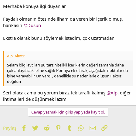
Merhaba konuya ilgi duyanlar
Faydalı olmanın ötesinde ilham da veren bir içerik olmuş,
harikasın
@Dusun
Ekstra olarak bunu söylemek istedim, çok uzatmadan
Alp' Alıntı:
Selam bilgi avcıları Bu tarz nitelikli içeriklerin değeri zamanla daha
çok anlaşılacak, eline sağlık Konuya ek olarak, aşağıdaki noktalar da
işine yarayabilir Ön yargı , genellikle şu nedenlerle oluşur Haksız
değilsin
Sert olacak ama bu yorum biraz tek taraflı kalmış
@Alp
, diğer
ihtimalleri de düşünmek lazım
Cevap yazmak için giriş yap yada kayıt ol.
Facebook
Twitter
Reddit
Pinterest
Tumblr
WhatsApp
E-posta
Link
Paylaş: