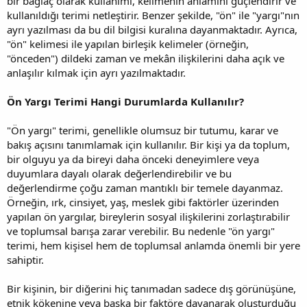
bir bağlaç olarak kullanımı, kelimenin anlamını güçlendirir ve
kullanıldığı terimi netleştirir. Benzer şekilde, "ön" ile "yargı"nın
ayrı yazılması da bu dil bilgisi kuralına dayanmaktadır. Ayrıca,
"ön" kelimesi ile yapılan birleşik kelimeler (örneğin,
"önceden") dildeki zaman ve mekân ilişkilerini daha açık ve
anlaşılır kılmak için ayrı yazılmaktadır.
Ön Yargı Terimi Hangi Durumlarda Kullanılır?
"Ön yargı" terimi, genellikle olumsuz bir tutumu, karar ve
bakış açısını tanımlamak için kullanılır. Bir kişi ya da toplum,
bir olguyu ya da bireyi daha önceki deneyimlere veya
duyumlara dayalı olarak değerlendirebilir ve bu
değerlendirme çoğu zaman mantıklı bir temele dayanmaz.
Örneğin, ırk, cinsiyet, yaş, meslek gibi faktörler üzerinden
yapılan ön yargılar, bireylerin sosyal ilişkilerini zorlaştırabilir
ve toplumsal barışa zarar verebilir. Bu nedenle "ön yargı"
terimi, hem kişisel hem de toplumsal anlamda önemli bir yere
sahiptir.
Bir kişinin, bir diğerini hiç tanımadan sadece dış görünüşüne,
etnik kökenine veya başka bir faktöre dayanarak oluşturduğu