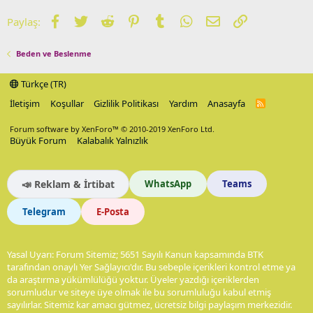
Facebook
Twitter
Reddit
Pinterest
Tumblr
WhatsApp
E-posta
Link
Paylaş:
Beden ve Beslenme
Türkçe (TR)
İletişim
Koşullar
Gizlilik Politikası
Yardım
Anasayfa
R
S
S
Forum software by XenForo™
© 2010-2019 XenForo Ltd.
Büyük Forum
Kalabalık Yalnızlık
📣 Reklam & İrtibat
WhatsApp
Teams
Telegram
E-Posta
Yasal Uyarı: Forum Sitemiz; 5651 Sayılı Kanun kapsamında BTK
tarafından onaylı Yer Sağlayıcı'dır. Bu sebeple içerikleri kontrol etme ya
da araştırma yükümlülüğü yoktur. Üyeler yazdığı içeriklerden
sorumludur ve siteye üye olmak ile bu sorumluluğu kabul etmiş
sayılırlar. Sitemiz kar amacı gütmez, ücretsiz bilgi paylaşım merkezidir.