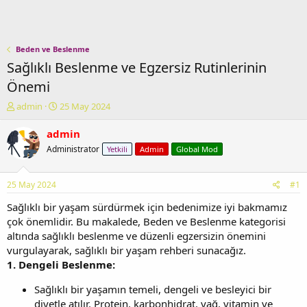
Beden ve Beslenme
Sağlıklı Beslenme ve Egzersiz Rutinlerinin
Önemi
K
B
admin
25 May 2024
o
a
n
ş
admin
u
l
Administrator
Yetkili
Admin
Global Mod
y
a
u
n
b
g
25 May 2024
#1
a
ı
ş
ç
Sağlıklı bir yaşam sürdürmek için bedenimize iyi bakmamız
l
t
çok önemlidir. Bu makalede, Beden ve Beslenme kategorisi
a
a
altında sağlıklı beslenme ve düzenli egzersizin önemini
t
r
vurgulayarak, sağlıklı bir yaşam rehberi sunacağız.
a
i
1. Dengeli Beslenme:
n
h
i
Sağlıklı bir yaşamın temeli, dengeli ve besleyici bir
diyetle atılır. Protein, karbonhidrat, yağ, vitamin ve