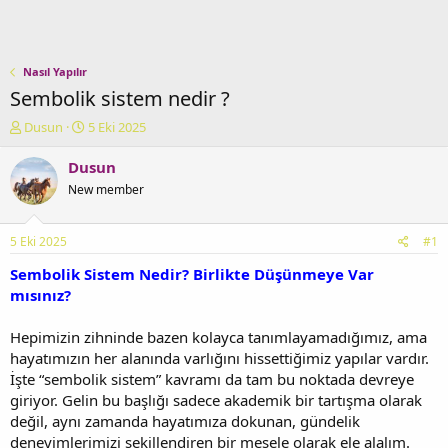
Nasıl Yapılır
Sembolik sistem nedir ?
K
B
Dusun
5 Eki 2025
o
a
n
ş
Dusun
u
l
New member
y
a
u
n
b
g
5 Eki 2025
#1
a
ı
ş
ç
Sembolik Sistem Nedir? Birlikte Düşünmeye Var
l
t
mısınız?
a
a
t
r
Hepimizin zihninde bazen kolayca tanımlayamadığımız, ama
a
i
hayatımızın her alanında varlığını hissettiğimiz yapılar vardır.
n
h
İşte “sembolik sistem” kavramı da tam bu noktada devreye
i
giriyor. Gelin bu başlığı sadece akademik bir tartışma olarak
değil, aynı zamanda hayatımıza dokunan, gündelik
deneyimlerimizi şekillendiren bir mesele olarak ele alalım.