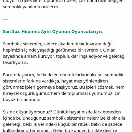
oluyor ki gelecekte toplumsal düzen, çok daha hızlı değişen
sembolik yapılarla örülecek.
---
Son Söz: Hepimiz Aynı Oyunun Oyuncularıyız
Sembolik sistemler, sadece akademik bir kavram değil,
hepimizin içinde yaşadığı görünmez bir evrendir. Onlar
sayesinde anlam kuruyor, topluluklar inşa ediyor ve geleceği
tasarlıyoruz.
Forumdaşlarım, belki de en önemli farkındalık şu: sembolik
sistemlerin farkına vardıkça, hayatımızı yönlendiren
görünmez ipleri görmeye başlıyoruz. Bu ipleri çözmek, hem
bireysel özgürlüğümüz hem de toplumsal uyumumuz için
büyük bir adımdır.
Siz ne düşünüyorsunuz? Günlük hayatınızda fark etmeden
içinde bulunduğunuz sembolik sistemler neler? Belki bir aile
geleneği, belki iş yerindeki küçük bir ritüel, belki de sadece
kullandığınız bir emoji… Gelin bu konuyu birlikte deşifre