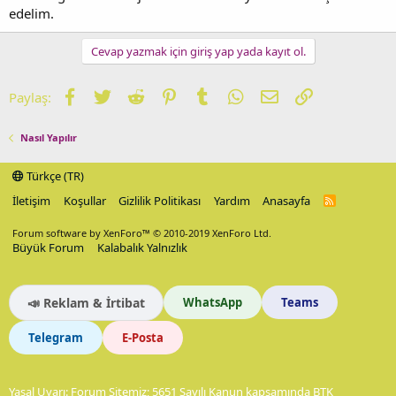
edelim.
Cevap yazmak için giriş yap yada kayıt ol.
Facebook
Twitter
Reddit
Pinterest
Tumblr
WhatsApp
E-posta
Link
Paylaş:
Nasıl Yapılır
Türkçe (TR)
İletişim
Koşullar
Gizlilik Politikası
Yardım
Anasayfa
R
S
S
Forum software by XenForo™
© 2010-2019 XenForo Ltd.
Büyük Forum
Kalabalık Yalnızlık
📣 Reklam & İrtibat
WhatsApp
Teams
Telegram
E-Posta
Yasal Uyarı: Forum Sitemiz; 5651 Sayılı Kanun kapsamında BTK