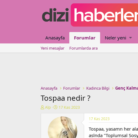
Anasayfa
Forumlar
Neler yeni
Yeni mesajlar
Forumlarda ara
Anasayfa
Forumlar
Kadınca Bilgi
Genç Kalm
Tospaa nedir ?
K
B
Alp
17 Kas 2023
o
a
n
ş
17 Kas 2023
u
l
Tospaa, yasamn her alan
y
a
u
n
aslnda "Toplumsal Sosy