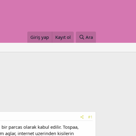
Giriş yap
Kayıt ol
Ara
#1
ir parcas olarak kabul edilir. Tospaa,
aglar, internet uzerinden kisilerin