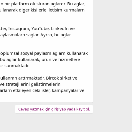
cin bir platform olusturan aglardr. Bu aglar,
ullanarak diger kisilerle iletisim kurmalarn
tter, Instagram, YouTube, LinkedIn ve
r paylasmalarn saglar. Ayrca, bu aglar
 toplumsal sosyal paylasm aglarn kullanarak
, bu aglar kullanarak, urun ve hizmetlere
lar sunmaktadr.
ullanmn arttrmaktadr. Bircok sirket ve
 stratejilerini gelistirmelerini
arlarn etkileyen cekilisler, kampanyalar ve
Cevap yazmak için giriş yap yada kayıt ol.