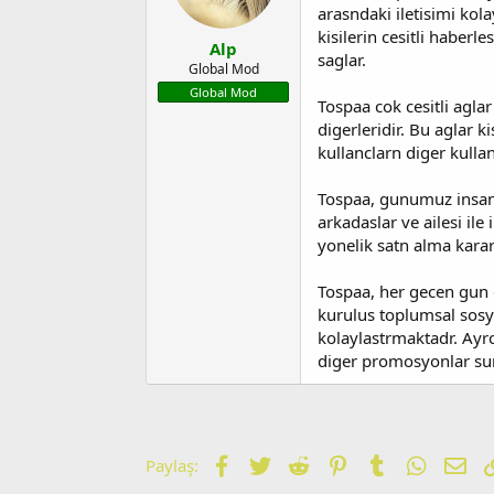
b
g
arasndaki iletisimi kola
a
ı
kisilerin cesitli haberl
Alp
ş
ç
saglar.
l
t
Global Mod
a
a
Global Mod
Tospaa cok cesitli agla
t
r
a
i
digerleridir. Bu aglar k
n
h
kullanclarn diger kulla
i
Tospaa, gunumuz insanl
arkadaslar ve ailesi il
yonelik satn alma karar
Tospaa, her gecen gun 
kurulus toplumsal sosya
kolaylastrmaktadr. Ayrc
diger promosyonlar su
Facebook
Twitter
Reddit
Pinterest
Tumblr
WhatsA
E-p
Paylaş: