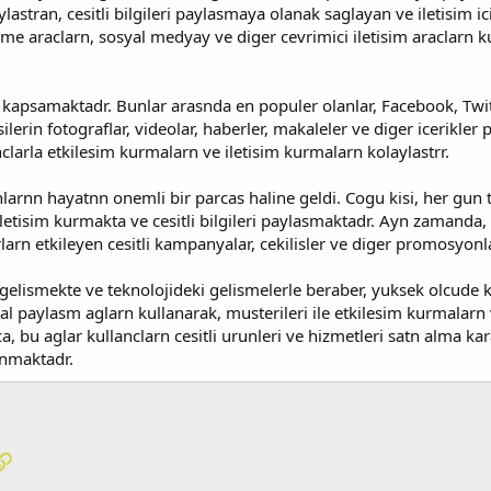
ylastran, cesitli bilgileri paylasmaya olanak saglayan ve iletisim i
esme araclarn, sosyal medyay ve diger cevrimici iletisim araclarn k
r kapsamaktadr. Bunlar arasnda en populer olanlar, Facebook, Twi
isilerin fotograflar, videolar, haberler, makaleler ve diger icerikle
nclarla etkilesim kurmalarn ve iletisim kurmalarn kolaylastrr.
arnn hayatnn onemli bir parcas haline geldi. Cogu kisi, her gun
e iletisim kurmakta ve cesitli bilgileri paylasmaktadr. Ayn zamanda
larn etkileyen cesitli kampanyalar, cekilisler ve diger promosyon
gelismekte ve teknolojideki gelismelerle beraber, yuksek olcude k
l paylasm aglarn kullanarak, musterileri ile etkilesim kurmalarn ve
a, bu aglar kullanclarn cesitli urunleri ve hizmetleri satn alma kar
nmaktadr.
pp
osta
Link