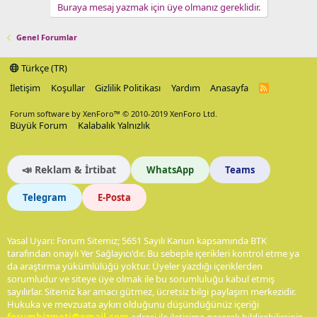
Buraya mesaj yazmak için üye olmanız gereklidir.
Genel Forumlar
Türkçe (TR)
İletişim
Koşullar
Gizlilik Politikası
Yardım
Anasayfa
R
S
S
Forum software by XenForo™
© 2010-2019 XenForo Ltd.
Büyük Forum
Kalabalık Yalnızlık
📣 Reklam & İrtibat
WhatsApp
Teams
Telegram
E-Posta
Yasal Uyarı: Forum Sitemiz; 5651 Sayılı Kanun kapsamında BTK
tarafından onaylı Yer Sağlayıcı'dır. Bu sebeple içerikleri kontrol etme ya
da araştırma yükümlülüğü yoktur. Üyeler yazdığı içeriklerden
sorumludur ve siteye üye olmak ile bu sorumluluğu kabul etmiş
sayılırlar. Sitemiz kar amacı gütmez, ücretsiz bilgi paylaşım merkezidir.
Hukuka ve mevzuata aykırı olduğunu düşündüğünüz içeriği