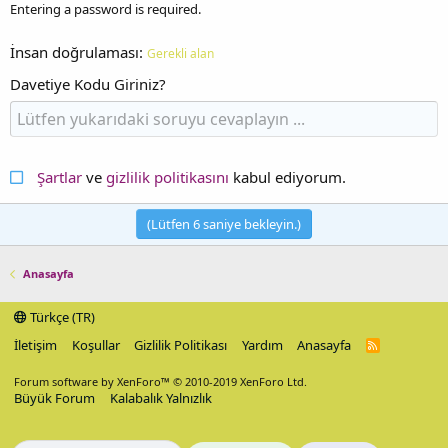
Entering a password is required.
İnsan doğrulaması
Gerekli alan
Davetiye Kodu Giriniz?
Şartlar
ve
gizlilik politikasını
kabul ediyorum.
(Lütfen
6
saniye bekleyin.)
Anasayfa
Türkçe (TR)
İletişim
Koşullar
Gizlilik Politikası
Yardım
Anasayfa
R
S
S
Forum software by XenForo™
© 2010-2019 XenForo Ltd.
Büyük Forum
Kalabalık Yalnızlık