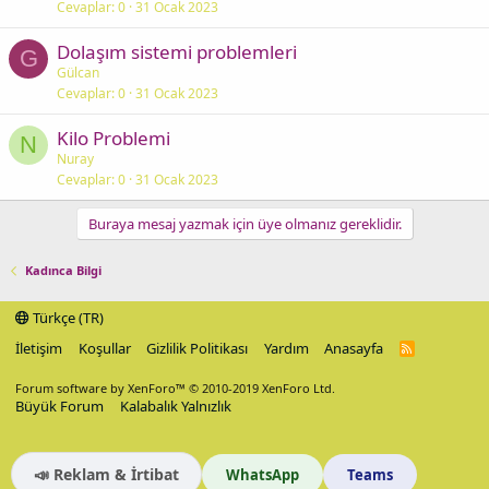
Cevaplar
0
31 Ocak 2023
Dolaşım sistemi problemleri
G
Gülcan
Cevaplar
0
31 Ocak 2023
Kilo Problemi
N
Nuray
Cevaplar
0
31 Ocak 2023
Buraya mesaj yazmak için üye olmanız gereklidir.
Kadınca Bilgi
Türkçe (TR)
İletişim
Koşullar
Gizlilik Politikası
Yardım
Anasayfa
R
S
S
Forum software by XenForo™
© 2010-2019 XenForo Ltd.
Büyük Forum
Kalabalık Yalnızlık
📣 Reklam & İrtibat
WhatsApp
Teams