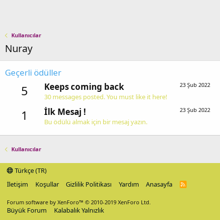
Kullanıcılar
Nuray
Geçerli ödüller
Keeps coming back
23 Şub 2022
5
30 messages posted. You must like it here!
İlk Mesaj !
23 Şub 2022
1
Bu ödülü almak için bir mesaj yazın.
Kullanıcılar
Türkçe (TR)
İletişim
Koşullar
Gizlilik Politikası
Yardım
Anasayfa
R
S
S
Forum software by XenForo™
© 2010-2019 XenForo Ltd.
Büyük Forum
Kalabalık Yalnızlık