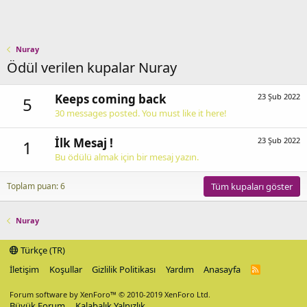
Nuray
Ödül verilen kupalar Nuray
Keeps coming back
23 Şub 2022
5
30 messages posted. You must like it here!
İlk Mesaj !
23 Şub 2022
1
Bu ödülü almak için bir mesaj yazın.
Toplam puan: 6
Tüm kupaları göster
Nuray
Türkçe (TR)
İletişim
Koşullar
Gizlilik Politikası
Yardım
Anasayfa
R
S
S
Forum software by XenForo™
© 2010-2019 XenForo Ltd.
Büyük Forum
Kalabalık Yalnızlık