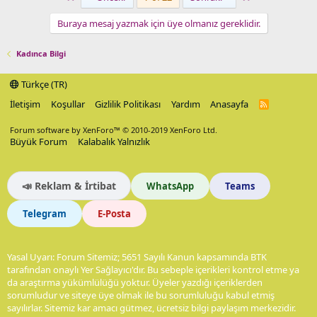
Buraya mesaj yazmak için üye olmanız gereklidir.
Kadınca Bilgi
Türkçe (TR)
İletişim
Koşullar
Gizlilik Politikası
Yardım
Anasayfa
R
S
S
Forum software by XenForo™
© 2010-2019 XenForo Ltd.
Büyük Forum
Kalabalık Yalnızlık
📣 Reklam & İrtibat
WhatsApp
Teams
Telegram
E-Posta
Yasal Uyarı: Forum Sitemiz; 5651 Sayılı Kanun kapsamında BTK
tarafından onaylı Yer Sağlayıcı'dır. Bu sebeple içerikleri kontrol etme ya
da araştırma yükümlülüğü yoktur. Üyeler yazdığı içeriklerden
sorumludur ve siteye üye olmak ile bu sorumluluğu kabul etmiş
sayılırlar. Sitemiz kar amacı gütmez, ücretsiz bilgi paylaşım merkezidir.