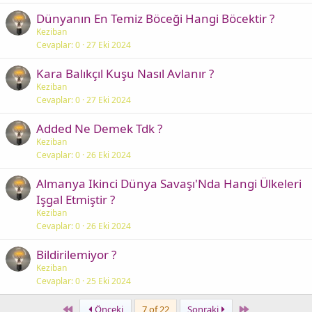
Dünyanın En Temiz Böceği Hangi Böcektir ?
Keziban
Cevaplar
0
27 Eki 2024
Kara Balıkçıl Kuşu Nasıl Avlanır ?
Keziban
Cevaplar
0
27 Eki 2024
Added Ne Demek Tdk ?
Keziban
Cevaplar
0
26 Eki 2024
Almanya Ikinci Dünya Savaşı'Nda Hangi Ülkeleri
Işgal Etmiştir ?
Keziban
Cevaplar
0
26 Eki 2024
Bildirilemiyor ?
Keziban
Cevaplar
0
25 Eki 2024
First
Last
Önceki
7 of 22
Sonraki