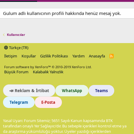
Gulum adlı kullanıcının profili hakkında henüz mesaj yok.
Kullanıcılar
Türkçe (TR)
İletişim
Koşullar
Gizlilik Politikası
Yardım
Anasayfa
R
S
S
Forum software by XenForo™
© 2010-2019 XenForo Ltd.
Büyük Forum
Kalabalık Yalnızlık
📣 Reklam & İrtibat
WhatsApp
Teams
Telegram
E-Posta
Yasal Uyarı: Forum Sitemiz; 5651 Sayılı Kanun kapsamında BTK
tarafından onaylı Yer Sağlayıcı'dır. Bu sebeple içerikleri kontrol etme ya
da araştırma yükümlülüğü yoktur. Üyeler yazdığı içeriklerden