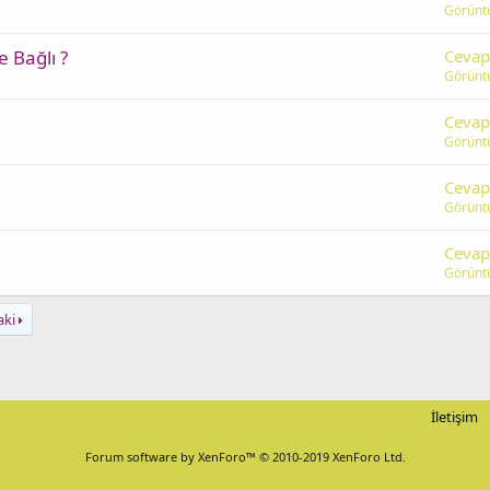
Görünt
 Bağlı ?
Cevap
Görünt
Cevap
Görünt
Cevap
Görünt
Cevap
Görünt
aki
İletişim
Forum software by XenForo™
© 2010-2019 XenForo Ltd.