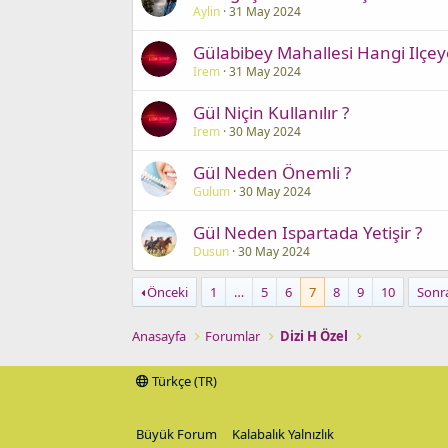
Aylin
31 May 2024
Gülabibey Mahallesi Hangi Ilçeye
Irem
31 May 2024
Gül Niçin Kullanılır ?
Irem
30 May 2024
Gül Neden Önemli ?
Gulum
30 May 2024
Gül Neden Ispartada Yetişir ?
Dusun
30 May 2024
Önceki
1
…
5
6
7
8
9
10
Sonr
Anasayfa
Forumlar
Dizi H Özel
Türkçe (TR)
Büyük Forum
Kalabalık Yalnızlık