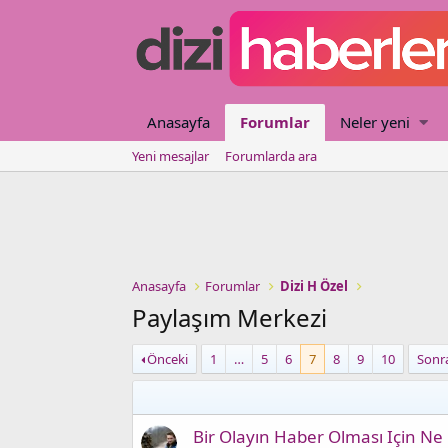
Anasayfa
Forumlar
Neler yeni
Yeni mesajlar
Forumlarda ara
Anasayfa
Forumlar
Dizi H Özel
Paylaşım Merkezi
Önceki
1
…
5
6
7
8
9
10
Sonr
Bir Olayın Haber Olması Için Ne 