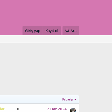
Giriş yap
Kayıt ol
Ara
Filtreler
lar
0
2 Haz 2024