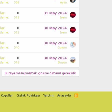
üleme
509
Aylin
lar
0
31 May 2024
üleme
518
Irem
lar
0
30 May 2024
üleme
512
Irem
lar
0
30 May 2024
üleme
540
Gulum
lar
0
30 May 2024
üleme
519
Dusun
Buraya mesaj yazmak için üye olmanız gereklidir.
Koşullar
Gizlilik Politikası
Yardım
Anasayfa
R
S
S